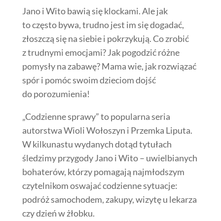
Jano i Wito bawią się klockami. Ale jak
to często bywa, trudno jest im się dogadać,
złoszczą się na siebie i pokrzykują. Co zrobić
z trudnymi emocjami? Jak pogodzić różne
pomysły na zabawę? Mama wie, jak rozwiązać
spór i pomóc swoim dzieciom dojść
do porozumienia!
„Codzienne sprawy” to popularna seria
autorstwa Wioli Wołoszyn i Przemka Liputa.
W kilkunastu wydanych dotąd tytułach
śledzimy przygody Jano i Wito – uwielbianych
bohaterów, którzy pomagają najmłodszym
czytelnikom oswajać codzienne sytuacje:
podróż samochodem, zakupy, wizytę u lekarza
czy dzień w żłobku.