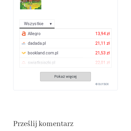
Wszystkie
Allegro
13,94 zł
dadada.pl
21,11 zł
bookland.com.pl
21,53 zł
swiatksiazki.pl
22,01 zł
Pokaż więcej
© BUY.BOX
Prześlij komentarz