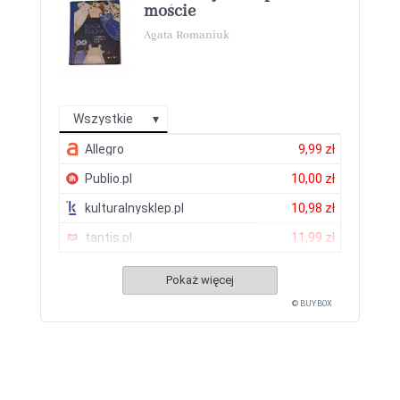
moście
Agata Romaniuk
Wszystkie
Allegro
9,99 zł
Publio.pl
10,00 zł
kulturalnysklep.pl
10,98 zł
tantis.pl
11,99 zł
Pokaż więcej
© BUY.BOX