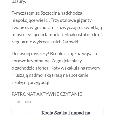
pazury.
Tymczasem ze Szczecina nadchodzą
niepokojące wieści. Trzy stalowe giganty
zwane dźwigozaurami zazwyczaj rozświetlają
miasto tysiącem lampek. Jednak ostatnio ktoś
regularnie wykręca z nich żarówki…
Do jasnej myszery! Bronka czuje na wąsach
sprawę kryminalną. Żegnajcie pląsy
o zachodzie słońca. Koty wskakują na rowery
i ruszają nadmorską trasą na spotkanie
z kolejną przygodą!
PATRONAT AKTYWNE CZYTANIE
REKLAMA
Kocia Szajka i napad na