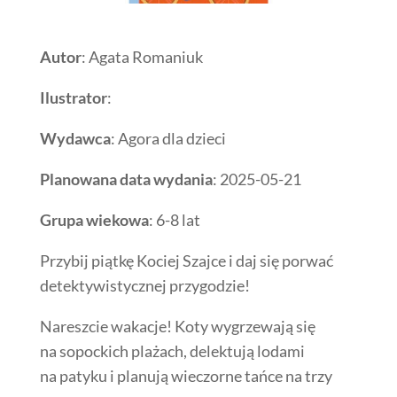
Autor
: Agata Romaniuk
Ilustrator
:
Wydawca
: Agora dla dzieci
Planowana data wydania
: 2025-05-21
Grupa wiekowa
: 6-8 lat
Przybij piątkę Kociej Szajce i daj się porwać
detektywistycznej przygodzie!
Nareszcie wakacje! Koty wygrzewają się
na sopockich plażach, delektują lodami
na patyku i planują wieczorne tańce na trzy