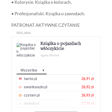
• Kolorysie. Książka o kolorach,
• Profesjonaliski. Książka o zawodach.
PATRONAT AKTYWNE CZYTANIE
REKLAMA
Książka o pojazdach
włóczykicie
Agata Matraś
Wszystkie
tantis.pl
26,91 zł
swiatksiazki.pl
26,92 zł
czytam.pl
26,93 zł
dadada.pl
27,16 zł