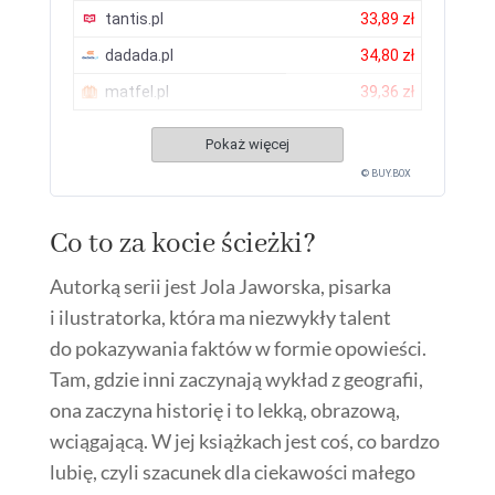
tantis.pl
33,89 zł
dadada.pl
34,80 zł
matfel.pl
39,36 zł
Pokaż więcej
© BUY.BOX
Co to za kocie ścieżki?
Autorką serii jest Jola Jaworska, pisarka
i ilustratorka, która ma niezwykły talent
do pokazywania faktów w formie opowieści.
Tam, gdzie inni zaczynają wykład z geografii,
ona zaczyna historię i to lekką, obrazową,
wciągającą. W jej książkach jest coś, co bardzo
lubię, czyli szacunek dla ciekawości małego