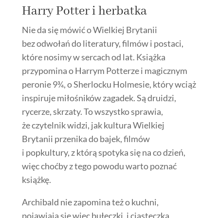
Harry Potter i herbatka
Nie da się mówić o Wielkiej Brytanii
bez odwołań do literatury, filmów i postaci,
które nosimy w sercach od lat. Książka
przypomina o Harrym Potterze i magicznym
peronie 9¾, o Sherlocku Holmesie, który wciąż
inspiruje miłośników zagadek. Są druidzi,
rycerze, skrzaty. To wszystko sprawia,
że czytelnik widzi, jak kultura Wielkiej
Brytanii przenika do bajek, filmów
i popkultury, z którą spotyka się na co dzień,
więc choćby z tego powodu warto poznać
książkę.
Archibald nie zapomina też o kuchni,
pojawiają się więc bułeczki, i ciasteczka