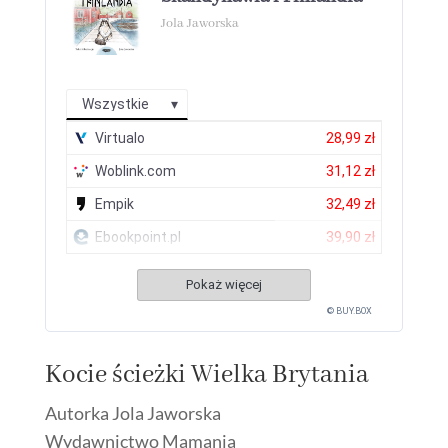
Jola Jaworska
Wszystkie
Virtualo
28,99 zł
Woblink.com
31,12 zł
Empik
32,49 zł
Ebookpoint.pl
39,90 zł
Pokaż więcej
© BUY.BOX
Kocie ścieżki Wielka Brytania
Autorka Jola Jaworska
Wydawnictwo Mamania