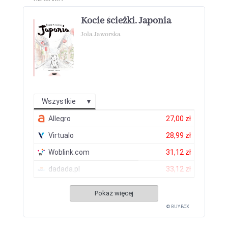
Kocie ścieżki. Japonia
Jola Jaworska
Wszystkie
Allegro
27,00 zł
Virtualo
28,99 zł
Woblink.com
31,12 zł
dadada.pl
33,12 zł
Pokaż więcej
© BUY.BOX