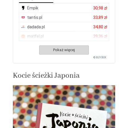
Empik
30,98 zł
tantis.pl
33,89 zł
dadada.pl
34,80 zł
matfel.pl
39,36 zł
Pokaż więcej
© BUY.BOX
Kocie ścieżki Japonia