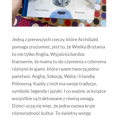
Jedną z pierwszych rzeczy, które Archibald
pomaga zrozumieć, jest to, że Wielka Brytania
to nie tylko Anglia. Wyjaśnia bardzo
klarownie, że mamy tu do czynienia z czterema
różnymi krajami, które razem tworzą jedno
państwo: Anglię, Szkocję, Walię i Irlandię
Północną. Każdy z nich ma swoje tradycje,
symbole, legendy i języki. I co ważne, w książce
wszystkie są traktowane z równą uwagą.
Dzieci uczą się więc, że jedna nazwa kryje
różnorodność kultur. To świetny wstęp