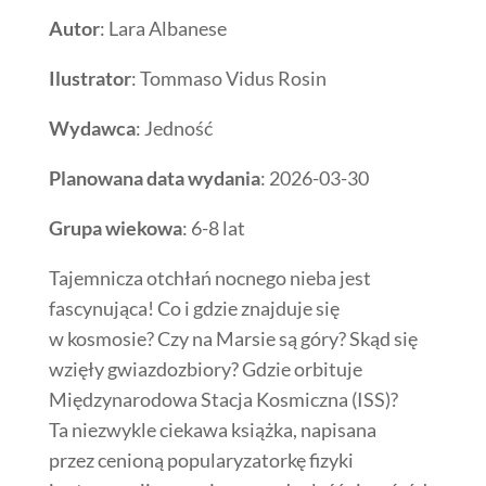
Autor
: Lara Albanese
Ilustrator
: Tommaso Vidus Rosin
Wydawca
: Jedność
Planowana data wydania
: 2026-03-30
Grupa wiekowa
: 6-8 lat
Tajemnicza otchłań nocnego nieba jest
fascynująca! Co i gdzie znajduje się
w kosmosie? Czy na Marsie są góry? Skąd się
wzięły gwiazdozbiory? Gdzie orbituje
Międzynarodowa Stacja Kosmiczna (ISS)?
Ta niezwykle ciekawa książka, napisana
przez cenioną popularyzatorkę fizyki