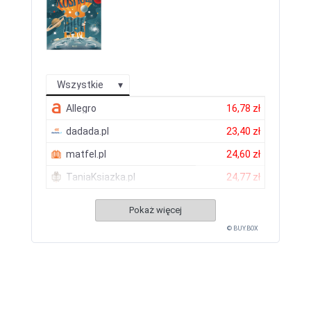
Wszystkie
Allegro
16,78 zł
dadada.pl
23,40 zł
matfel.pl
24,60 zł
TaniaKsiazka.pl
24,77 zł
Pokaż więcej
© BUY.BOX