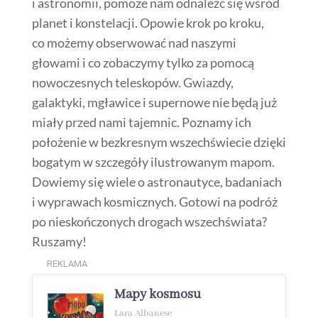
i astronomii, pomoże nam odnaleźć się wśród
planet i konstelacji. Opowie krok po kroku,
co możemy obserwować nad naszymi
głowami i co zobaczymy tylko za pomocą
nowoczesnych teleskopów. Gwiazdy,
galaktyki, mgławice i supernowe nie będą już
miały przed nami tajemnic. Poznamy ich
położenie w bezkresnym wszechświecie dzięki
bogatym w szczegóły ilustrowanym mapom.
Dowiemy się wiele o astronautyce, badaniach
i wyprawach kosmicznych. Gotowi na podróż
po nieskończonych drogach wszechświata?
Ruszamy!
REKLAMA
Mapy kosmosu
Lara Albanese