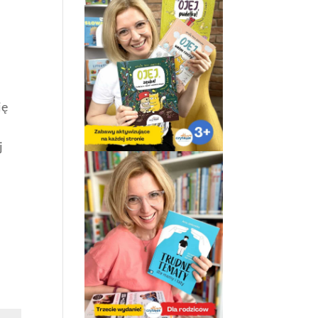
,
ię
j