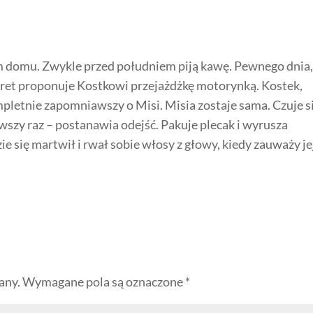
m domu. Zwykle przed południem piją kawę. Pewnego dnia
Kret proponuje Kostkowi przejażdżkę motorynką. Kostek,
mpletnie zapomniawszy o Misi. Misia zostaje sama. Czuje s
rwszy raz – postanawia odejść. Pakuje plecak i wyrusza
ie się martwił i rwał sobie włosy z głowy, kiedy zauważy je
any.
Wymagane pola są oznaczone
*