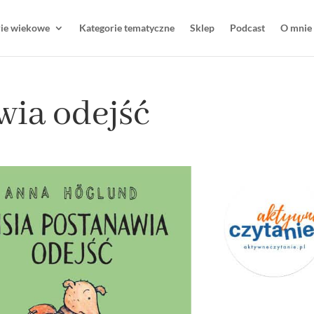
rie wiekowe
Kategorie tematyczne
Sklep
Podcast
O mnie
wia odejść