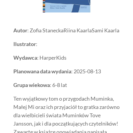
Autor
: Zofia StaneckaRiina KaarlaSami Kaarla
Ilustrator
:
Wydawca
: HarperKids
Planowana data wydania
: 2025-08-13
Grupa wiekowa
: 6-8 lat
Ten wyjątkowy tom o przygodach Muminka,
Małej Mi oraz ich przyjaciół to gratka zarówno
dla wielbicieli świata Muminków Tove
Jansson, jak i dla początkujących czytelników!
Zawarte w książce opowiadania napisała