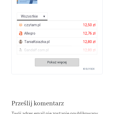
Wszystkie
czytam.pl
12,50 zł
Allegro
12,76 zł
TaniaKsiazka.pl
12,80 zł
Gandalf.com.pl
12,80 zł
Pokaż więcej
© BUY.BOX
Prześlij komentarz
Twój adres email nie zostanie opublikowany.