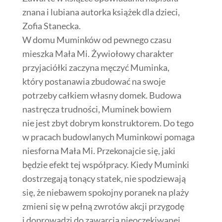
znana i lubiana autorka książek dla dzieci,
Zofia Stanecka.
W domu Muminków od pewnego czasu
mieszka Mała Mi. Żywiołowy charakter
przyjaciółki zaczyna męczyć Muminka,
który postanawia zbudować na swoje
potrzeby całkiem własny domek. Budowa
nastręcza trudności, Muminek bowiem
nie jest zbyt dobrym konstruktorem. Do tego
w pracach budowlanych Muminkowi pomaga
niesforna Mała Mi. Przekonajcie się, jaki
będzie efekt tej współpracy. Kiedy Muminki
dostrzegają tonący statek, nie spodziewają
się, że niebawem spokojny poranek na plaży
zmieni się w pełną zwrotów akcji przygodę
i doprowadzi do zawarcia nieoczekiwanej