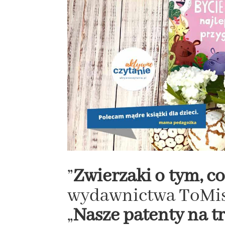
”
Zwierzaki o tym, c
wydawnictwa ToMisi
„
Nasze patenty na 