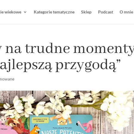
rie wiekowe
Kategorie tematyczne
Sklep
Podcast
O mnie
y na trudne momenty
najlepszą przygodą”
mowane