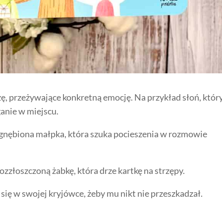
zę, przeżywające konkretną emocję. Na przykład słoń, który
ganie w miejscu.
ygnębiona małpka, która szuka pocieszenia w rozmowie
zzłoszczoną żabkę, która drze kartkę na strzępy.
 się w swojej kryjówce, żeby mu nikt nie przeszkadzał.