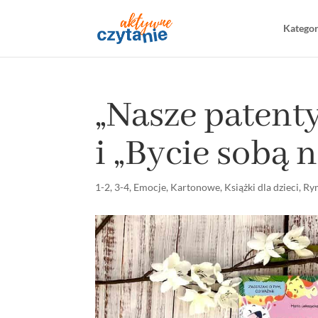
Katego
„Nasze patent
i „Bycie sobą 
1-2
,
3-4
,
Emocje
,
Kartonowe
,
Książki dla dzieci
,
Ry