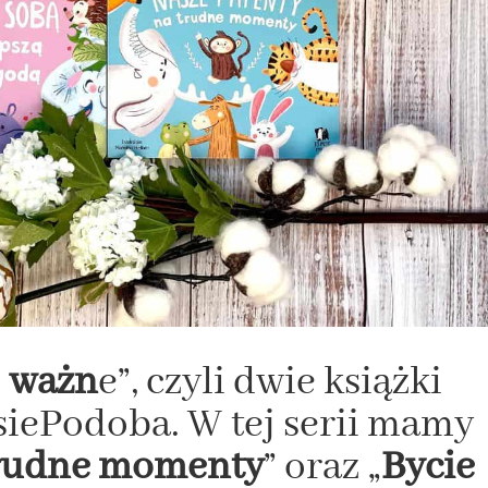
o ważn
e”, czyli dwie książki
ePodoba. W tej serii mamy
trudne momenty
” oraz „
Bycie