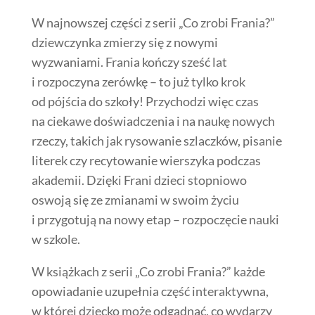
W najnowszej części z serii „Co zrobi Frania?”
dziewczynka zmierzy się z nowymi
wyzwaniami. Frania kończy sześć lat
i rozpoczyna zerówkę – to już tylko krok
od pójścia do szkoły! Przychodzi więc czas
na ciekawe doświadczenia i na naukę nowych
rzeczy, takich jak rysowanie szlaczków, pisanie
literek czy recytowanie wierszyka podczas
akademii. Dzięki Frani dzieci stopniowo
oswoją się ze zmianami w swoim życiu
i przygotują na nowy etap – rozpoczęcie nauki
w szkole.
W książkach z serii „Co zrobi Frania?” każde
opowiadanie uzupełnia część interaktywna,
w której dziecko może odgadnąć, co wydarzy