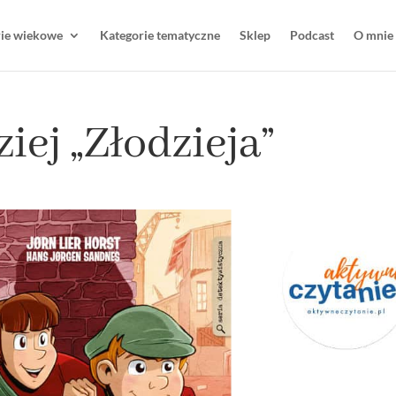
rie wiekowe
Kategorie tematyczne
Sklep
Podcast
O mnie
iej „Złodzieja”