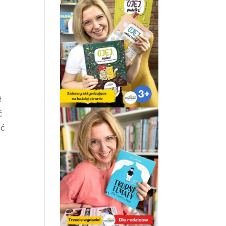
ł
ć
ać