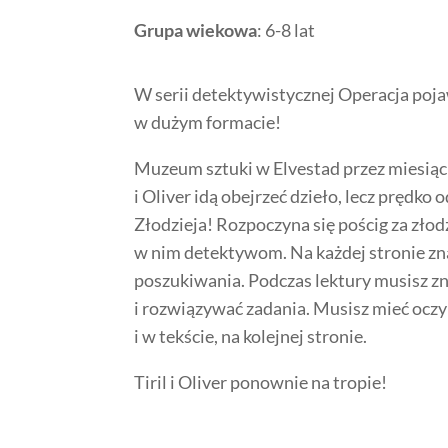
Grupa wiekowa
: 6-8 lat
W serii detektywistycznej Operacja pojaw
w dużym formacie!
Muzeum sztuki w Elvestad przez miesiąc 
i Oliver idą obejrzeć dzieło, lecz prędko
Złodzieja! Rozpoczyna się pościg za złod
w nim detektywom. Na każdej stronie zna
poszukiwania. Podczas lektury musisz z
i rozwiązywać zadania. Musisz mieć oczy 
i w tekście, na kolejnej stronie.
Tiril i Oliver ponownie na tropie!