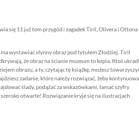
ia się 11 już tom przygód i zagadek Tiril, Olivera i Ottona
ma wystawiać słynny obraz pod tytułem Złodziej. Tiril
 odkrywają, że obraz na ścianie muzeum to kopia. Ktoś ukrad
ziejem obrazu, a ty, czytając tę książkę, możesz towarzyszy
jdziesz zadanie, które należy rozwiązać, żeby kontynuow
najdować ślady, podążać za wskazówkami, łamać szyfry
szeroko otwarte! Rozwiązanie kryje się na ilustracjach