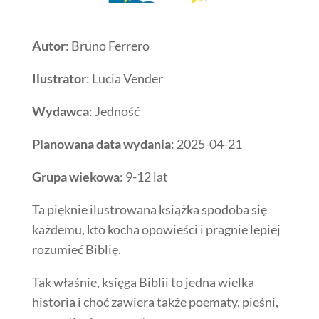
Autor
: Bruno Ferrero
Ilustrator
: Lucia Vender
Wydawca
: Jedność
Planowana data wydania
: 2025-04-21
Grupa wiekowa
: 9-12 lat
Ta pięknie ilustrowana książka spodoba się
każdemu, kto kocha opowieści i pragnie lepiej
rozumieć Biblię.
Tak właśnie, księga Biblii to jedna wielka
historia i choć zawiera także poematy, pieśni,