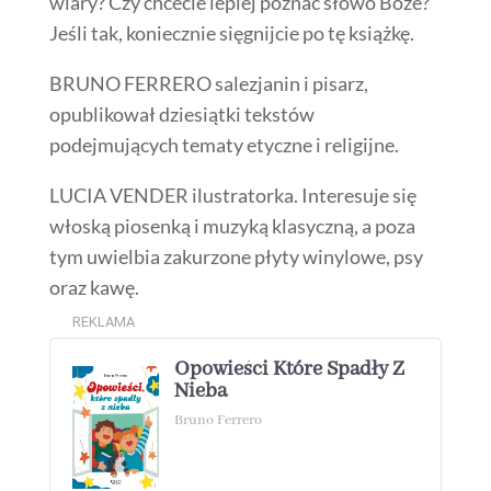
wiary? Czy chcecie lepiej poznać słowo Boże?
Jeśli tak, koniecznie sięgnijcie po tę książkę.
BRUNO FERRERO salezjanin i pisarz,
opublikował dziesiątki tekstów
podejmujących tematy etyczne i religijne.
LUCIA VENDER ilustratorka. Interesuje się
włoską piosenką i muzyką klasyczną, a poza
tym uwielbia zakurzone płyty winylowe, psy
oraz kawę.
REKLAMA
Opowieści Które Spadły Z
Nieba
Bruno Ferrero