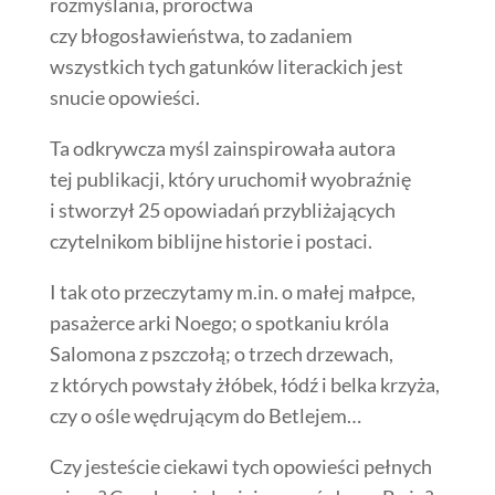
rozmyślania, proroctwa
czy błogosławieństwa, to zadaniem
wszystkich tych gatunków literackich jest
snucie opowieści.
Ta odkrywcza myśl zainspirowała autora
tej publikacji, który uruchomił wyobraźnię
i stworzył 25 opowiadań przybliżających
czytelnikom biblijne historie i postaci.
I tak oto przeczytamy m.in. o małej małpce,
pasażerce arki Noego; o spotkaniu króla
Salomona z pszczołą; o trzech drzewach,
z których powstały żłóbek, łódź i belka krzyża,
czy o ośle wędrującym do Betlejem…
Czy jesteście ciekawi tych opowieści pełnych