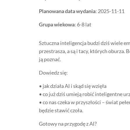
Planowana data wydania
: 2025-11-11
Grupa wiekowa
: 6-8 lat
Sztuczna inteligencja budzi dziś wiele e
przestrasza, a są i tacy, których oburza. 
ją poznać.
Dowiedz się:
• jak działa AI i skąd się wzięła
• co już dziś umieją robić inteligentne u
• co nas czeka w przyszłości – świat pe
będzie stawić czoła.
Gotowy na przygodę z AI?