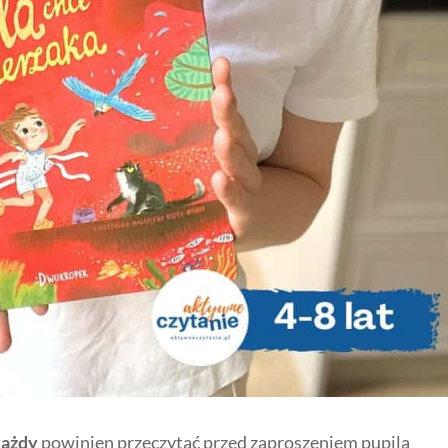
każdy
powinien przeczytać przed zaproszeniem pupila