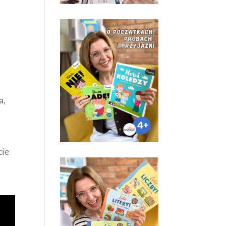
a,
cie