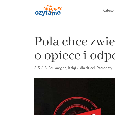
Katego
Pola chce zwie
o opiece i odp
3-5
,
6-8
,
Edukacyjne
,
Książki dla dzieci
,
Patronaty