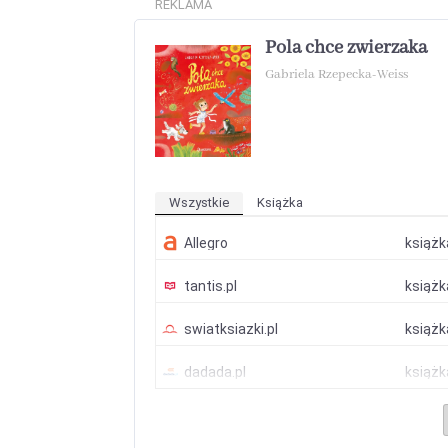
REKLAMA
Pola chce zwierzaka
Gabriela Rzepecka-Weiss
Wszystkie
Książka
Allegro
książ
tantis.pl
książ
swiatksiazki.pl
książ
dadada.pl
książ