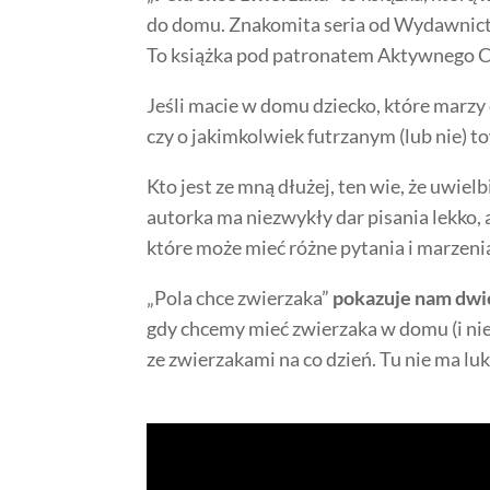
do domu. Znakomita seria od Wydawnic
To książka pod patronatem Aktywnego C
Jeśli macie w domu dziecko, które marzy
czy o jakimkolwiek futrzanym (lub nie) t
Kto jest ze mną dłużej, ten wie, że uwie
autorka ma niezwykły dar pisania lekko,
które może mieć różne pytania i marzeni
„Pola chce zwierzaka”
pokazuje nam dwi
gdy chcemy mieć zwierzaka w domu (i nie 
ze zwierzakami na co dzień. Tu nie ma luk