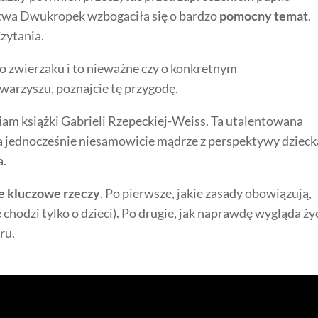
twa Dwukropek wzbogaciła się o bardzo
pomocny temat
.
zytania.
 o zwierzaku i to nieważne czy o konkretnym
owarzyszu, poznajcie tę przygodę.
lbiam książki Gabrieli Rzepeckiej-Weiss. Ta utalentowana
 a jednocześnie niesamowicie mądrze z perspektywy dzieck
a.
e kluczowe rzeczy
. Po pierwsze, jakie zasady obowiązują,
chodzi tylko o dzieci). Po drugie, jak naprawdę wygląda ży
ru.