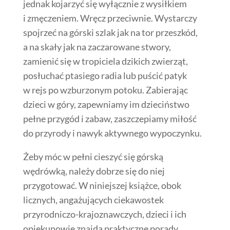
jednak kojarzyć się wyłącznie z wysiłkiem
i zmęczeniem. Wręcz przeciwnie. Wystarczy
spojrzeć na górski szlak jak na tor przeszkód,
a na skały jak na zaczarowane stwory,
zamienić się w tropiciela dzikich zwierząt,
posłuchać ptasiego radia lub puścić patyk
w rejs po wzburzonym potoku. Zabierając
dzieci w góry, zapewniamy im dzieciństwo
pełne przygód i zabaw, zaszczepiamy miłość
do przyrody i nawyk aktywnego wypoczynku.
Żeby móc w pełni cieszyć się górską
wędrówką, należy dobrze się do niej
przygotować. W niniejszej książce, obok
licznych, angażujących ciekawostek
przyrodniczo-krajoznawczych, dzieci i ich
opiekunowie znajdą praktyczne porady