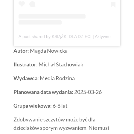
A post shared by KSIĄŻKI DLA DZIECI | Aktywne Czytanie | Anna Jankowska (@ksiazki_aktywneczytanie)
Autor
: Magda Nowicka
Ilustrator
: Michał Stachowiak
Wydawca
: Media Rodzina
Planowana data wydania
: 2025-03-26
Grupa wiekowa
: 6-8 lat
Zdobywanie szczytów może być dla
dzieciaków sporym wyzwaniem. Nie musi