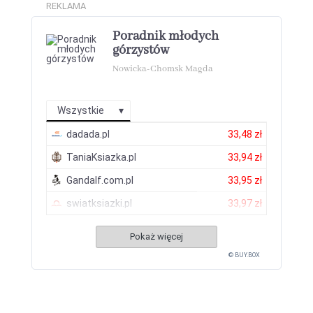
REKLAMA
Poradnik młodych
górzystów
Nowicka-Chomsk Magda
Wszystkie
dadada.pl
33,48 zł
TaniaKsiazka.pl
33,94 zł
Gandalf.com.pl
33,95 zł
swiatksiazki.pl
33,97 zł
Pokaż więcej
© BUY.BOX