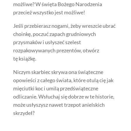
możliwe? W święta Bożego Narodzenia
przecież wszystko jest możliwe!
Jeśli przebierasz nogami, żeby wreszcie ubrać
choinkę, poczuć zapach grudniowych
przysmaków i usłyszeć szelest
rozpakowywanych prezentów, otwórz
tę książkę.
Niczym skarbiec skrywa ona świąteczne
opowieści z całego świata, które otulą cię jak
mięciutki koc i umilą przedświąteczne
odliczanie. Wsłuchaj się dobrze w te historie,
może usłyszysz nawet trzepot anielskich
skrzydeł?