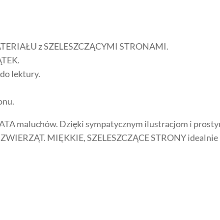
 MATERIAŁU z SZELESZCZĄCYMI STRONAMI.
ĄTEK.
o lektury.
onu.
TA maluchów. Dzięki sympatycznym ilustracjom i prost
H ZWIERZĄT. MIĘKKIE, SZELESZCZĄCE STRONY idealnie