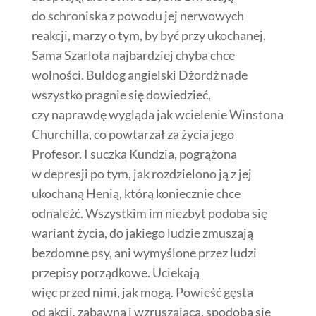
do schroniska z powodu jej nerwowych
reakcji, marzy o tym, by być przy ukochanej.
Sama Szarlota najbardziej chyba chce
wolności. Buldog angielski Dżordż nade
wszystko pragnie się dowiedzieć,
czy naprawdę wygląda jak wcielenie Winstona
Churchilla, co powtarzał za życia jego
Profesor. I suczka Kundzia, pogrążona
w depresji po tym, jak rozdzielono ją z jej
ukochaną Henią, którą koniecznie chce
odnaleźć. Wszystkim im niezbyt podoba się
wariant życia, do jakiego ludzie zmuszają
bezdomne psy, ani wymyślone przez ludzi
przepisy porządkowe. Uciekają
więc przed nimi, jak mogą. Powieść gęsta
od akcji, zabawna i wzruszająca, spodoba się