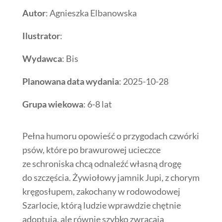
Autor
: Agnieszka Elbanowska
Ilustrator
:
Wydawca
: Bis
Planowana data wydania
: 2025-10-28
Grupa wiekowa
: 6-8 lat
Pełna humoru opowieść o przygodach czwórki
psów, które po brawurowej ucieczce
ze schroniska chcą odnaleźć własną drogę
do szczęścia. Żywiołowy jamnik Jupi, z chorym
kręgosłupem, zakochany w rodowodowej
Szarlocie, którą ludzie wprawdzie chętnie
adoptują, ale równie szybko zwracają