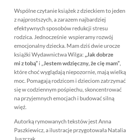
Wspólne czytanie książek z dzieckiem to jeden
z najprostszych, a zarazem najbardziej
efektywnych sposobów redukcji stresu
rodzica. Jednocześnie wspieramy rozwój
emocjonalny dziecka. Mam dziś dwie urocze
książki Wydawnictwa Wilga:
„Jak dobrze
mi z tobą”
i „
Jestem wdzięczny, że cię mam”
,
które choć wyglądają niepozornie, mają wielką
moc. Pomagają rodzicom i dzieciom zatrzymać
się w codziennym pośpiechu, skoncentrować
na przyjemnych emocjach i budować silną
więź.
Autorką rymowanych tekstów jest Anna
Paszkiewicz, a ilustracje przygotowała Natalia
Juszczak.