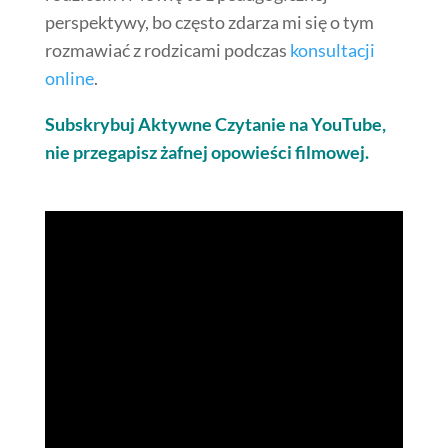
perspektywy, bo często zdarza mi się o tym
rozmawiać z rodzicami podczas
konsultacji
online
.
Subskrybuj Aktywne Czytanie na YouTube,
nie przegapisz żafnej opowieści filmowej.