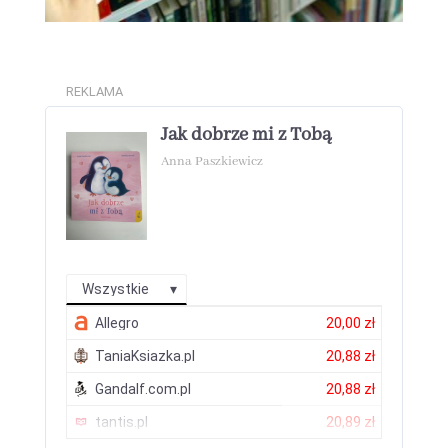
REKLAMA
Jak dobrze mi z Tobą
Anna Paszkiewicz
Wszystkie
Allegro
20,00 zł
TaniaKsiazka.pl
20,88 zł
Gandalf.com.pl
20,88 zł
tantis.pl
20,89 zł