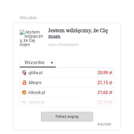
REKLAMA
Jestem wdzięczny, że Cię
mam
Anna Paszkiewicz
Wszystkie
gildia.pl
20,99 zł
Allegro
21,15 zł
inbook.pl
21,60 zł
tantis.pl
22,14 zł
Pokaż więcej
© BUY.BOX