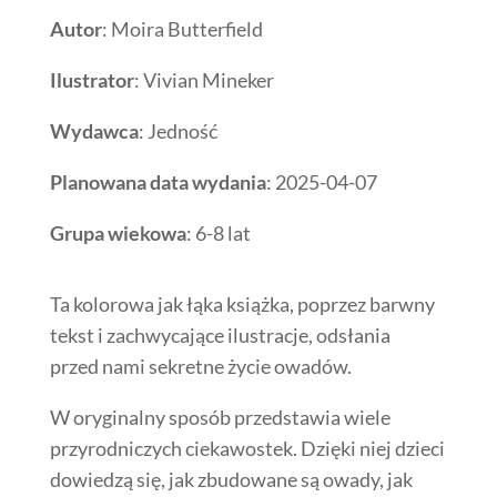
Autor
: Moira Butterfield
Ilustrator
: Vivian Mineker
Wydawca
: Jedność
Planowana data wydania
: 2025-04-07
Grupa wiekowa
: 6-8 lat
Ta kolorowa jak łąka książka, poprzez barwny
tekst i zachwycające ilustracje, odsłania
przed nami sekretne życie owadów.
W oryginalny sposób przedstawia wiele
przyrodniczych ciekawostek. Dzięki niej dzieci
dowiedzą się, jak zbudowane są owady, jak