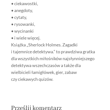
• ciekawostki,
• anegdoty,
• cytaty,
• rysowanki,
• wycinanki
• i wiele więcej.
Książka „Sherlock Holmes. Zagadki
i tajemnice detektywa.” to prawdziwa gratka
dla wszystkich miłośników najsłynniejszego
detektywa wszechczasów a także dla
wielbicieli łamigłówek, gier, zabaw
czy ciekawych quizów.
Prześlij komentarz