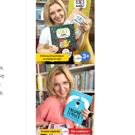
ą,
kę
c
ę.