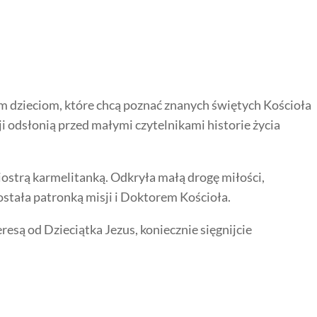
m dzieciom, które chcą poznać znanych świętych Kościoła
ji odsłonią przed małymi czytelnikami historie życia
iostrą karmelitanką. Odkryła małą drogę miłości,
ostała patronką misji i Doktorem Kościoła.
eresą od Dzieciątka Jezus, koniecznie sięgnijcie