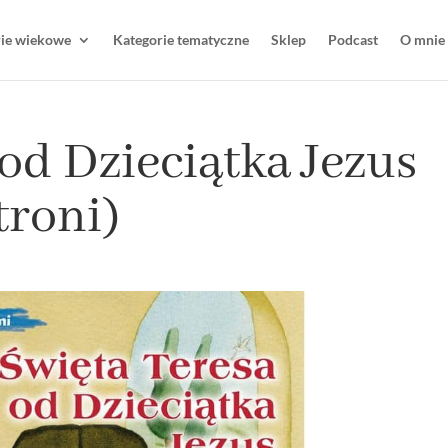
rie wiekowe
Kategorie tematyczne
Sklep
Podcast
O mnie
od Dzieciątka Jezus
troni)