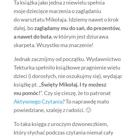
Ta książka jako jedna z niewielu spełnia
moje dziecięce marzenia o zaglądaniu
do warsztatu Mikołaja. Idziemy nawet o krok
dalej, bo
zaglądamy mu do sań, do prezentów,
a nawet do buta
, w którym jest dziurawa
skarpeta. Wszystko ma znaczenie!
Jednak zacznijmy od początku. Wydawnictwo
Tekturka spełniło książkowe pragnienie wielu
dzieci (i dorosłych, nie oszukujmy się), wydając
książkę pt. „
Święty Mikołaj. I ty możesz
mu pomóc!
”. Czy się cieszę, że to patronat
Aktywnego Czytania
? To naprawdę mało
powiedziane, szaleję z radości. 🙂
To taka księga z uroczym dzwoneczkiem,
który słychać podczas czytania niemal cały