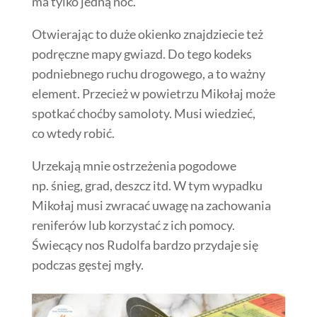
ma tylko jedną noc.
Otwierając to duże okienko znajdziecie też
podręczne mapy gwiazd. Do tego kodeks
podniebnego ruchu drogowego, a to ważny
element. Przecież w powietrzu Mikołaj może
spotkać choćby samoloty. Musi wiedzieć,
co wtedy robić.
Urzekają mnie ostrzeżenia pogodowe
np. śnieg, grad, deszcz itd. W tym wypadku
Mikołaj musi zwracać uwagę na zachowania
reniferów lub korzystać z ich pomocy.
Świecący nos Rudolfa bardzo przydaje się
podczas gęstej mgły.