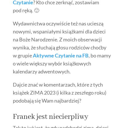
Czytanie
? Kto chce zerknąć, zostawiam
pod ręką. 🙂
W
ydawnictwa oczywiście też nas ucieszą
nowymi, wspaniałymi książkami dla dzieci
na Boże Narodzenie. Z moich obserwacji
wynika, że słuchają
głosu
rodziców choćby
w grupie
Aktywne Czytanie na FB
, bo mamy
o wiele
większy
wybór książkowych
kalendarzy adwentowych.
Dajcie znać w komentarzach, które z tych
książek ZIMA 2023 (i kilka z zeszłego roku)
podobają się Wam najbardziej?
Franek jest niecierpliwy
Tak to już jest, że gdy nadchodzi zima, dzieci