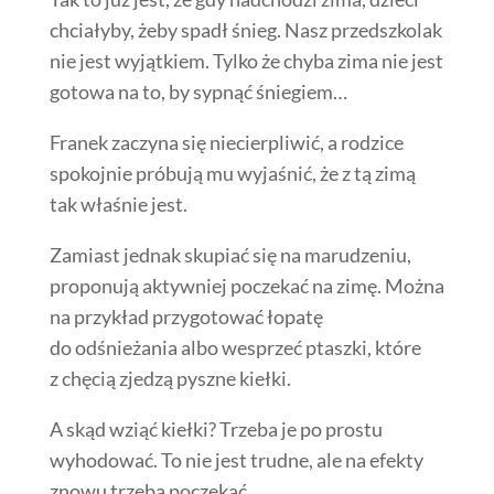
chciałyby, żeby spadł śnieg. Nasz przedszkolak
nie jest wyjątkiem. Tylko że chyba zima nie jest
gotowa na to, by sypnąć śniegiem…
Franek zaczyna się niecierpliwić, a rodzice
spokojnie próbują mu wyjaśnić, że z tą zimą
tak właśnie jest.
Zamiast jednak skupiać się na marudzeniu,
proponują aktywniej poczekać na zimę. Można
na przykład przygotować łopatę
do odśnieżania albo wesprzeć ptaszki, które
z chęcią zjedzą pyszne kiełki.
A skąd wziąć kiełki? Trzeba je po prostu
wyhodować. To nie jest trudne, ale na efekty
znowu trzeba poczekać.