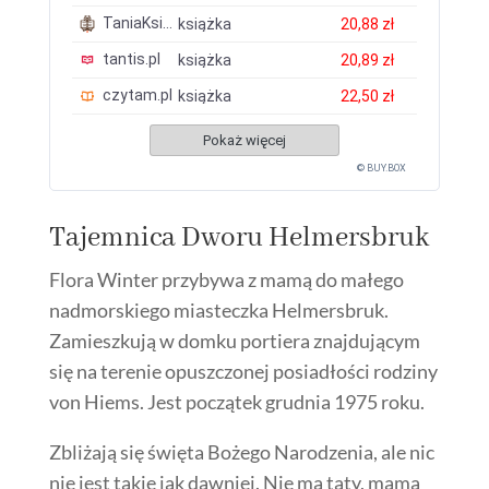
TaniaKsiazka.pl
książka
20,88 zł
tantis.pl
książka
20,89 zł
czytam.pl
książka
22,50 zł
Pokaż więcej
© BUY.BOX
Tajemnica Dworu Helmersbruk
Flora Winter przybywa z mamą do małego
nadmorskiego miasteczka Helmersbruk.
Zamieszkują w domku portiera znajdującym
się na terenie opuszczonej posiadłości rodziny
von Hiems. Jest początek grudnia 1975 roku.
Zbliżają się święta Bożego Narodzenia, ale nic
nie jest takie jak dawniej. Nie ma taty, mama