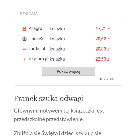
REKLAMA
Allegro
książka
17,71 zł
TaniaKsiazka.pl
książka
20,62 zł
tantis.pl
książka
20,89 zł
czytam.pl
książka
22,50 zł
Pokaż więcej
© BUY.BOX
Franek szuka odwagi
Głównym motywem tej książeczki jest
przedszkolne przedstawienie.
Zbliżają się Święta i dzieci szykują się