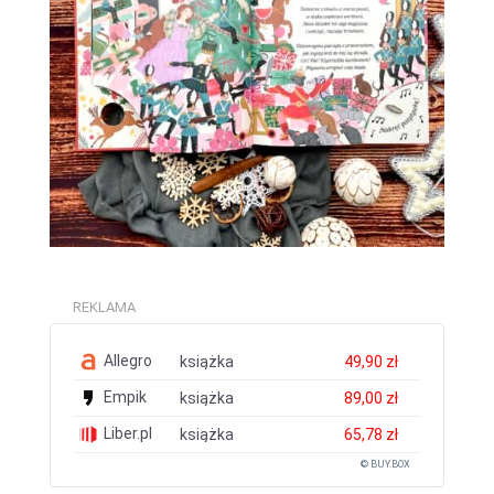
REKLAMA
Allegro
książka
49,90 zł
Empik
książka
89,00 zł
Liber.pl
książka
65,78 zł
© BUY.BOX