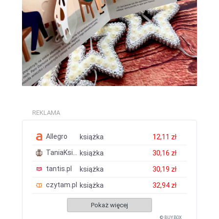
REKLAMA
Allegro
książka
12,11 zł
TaniaKsiazka.pl
książka
30,16 zł
tantis.pl
książka
30,19 zł
czytam.pl
książka
32,94 zł
Pokaż więcej
© BUY.BOX