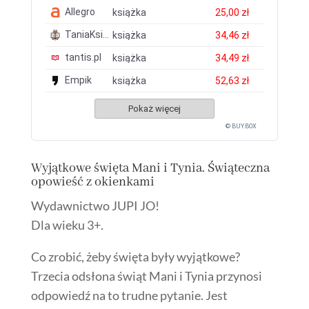
Allegro
książka
25,00 zł
TaniaKsiazka.pl
książka
34,46 zł
tantis.pl
książka
34,49 zł
Empik
książka
52,63 zł
Pokaż więcej
© BUY.BOX
Wyjątkowe święta Mani i Tynia. Świąteczna
opowieść z okienkami
Wydawnictwo JUPI JO!
Dla wieku 3+.
Co zrobić, żeby święta były wyjątkowe?
Trzecia odsłona świąt Mani i Tynia przynosi
odpowiedź na to trudne pytanie. Jest