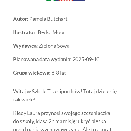
Autor
: Pamela Butchart
Ilustrator
: Becka Moor
Wydawca
: Zielona Sowa
Planowana data wydania
: 2025-09-10
Grupa wiekowa
: 6-8 lat
Witaj w Szkole Trzęsiportków! Tutaj dzieje się
tak wiele!
Kiedy Laura przynosi swojego szczeniaczka
do szkoły, klasa 2b ma misję: ukryć pieska
przed panią wychowawczynią. Ale to akurat