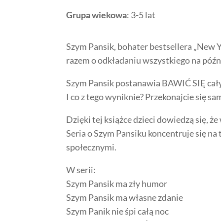
Grupa wiekowa
: 3-5 lat
Szym Pansik, bohater bestsellera „New Y
razem o odkładaniu wszystkiego na późni
Szym Pansik postanawia BAWIĆ SIĘ cały 
I co z tego wyniknie? Przekonajcie się sa
Dzięki tej książce dzieci dowiedzą się, 
Seria o Szym Pansiku koncentruje się na
społecznymi.
W serii:
Szym Pansik ma zły humor
Szym Pansik ma własne zdanie
Szym Panik nie śpi całą noc