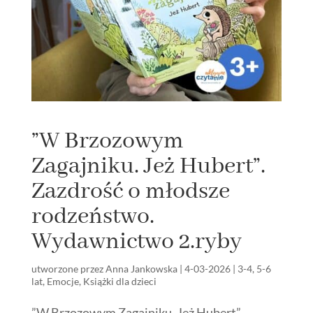
”W Brzozowym
Zagajniku. Jeż Hubert”.
Zazdrość o młodsze
rodzeństwo.
Wydawnictwo 2.ryby
utworzone przez
Anna Jankowska
|
4-03-2026
|
3-4
,
5-6
lat
,
Emocje
,
Książki dla dzieci
”W Brzozowym Zagajniku. Jeż Hubert”