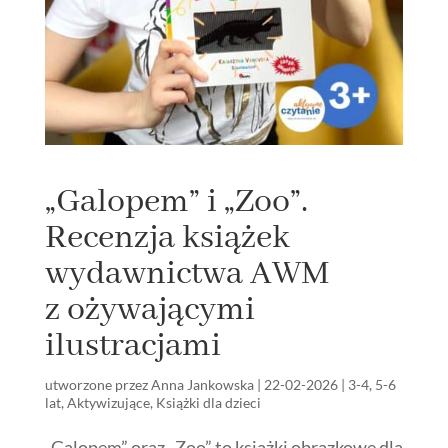
„Galopem” i „Zoo”.
Recenzja książek
wydawnictwa AWM
z ożywającymi
ilustracjami
utworzone przez
Anna Jankowska
|
22-02-2026
|
3-4
,
5-6
lat
,
Aktywizujące
,
Książki dla dzieci
„Galopem” oraz „Zoo” to książki obrazkowe dla