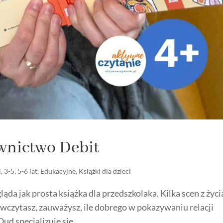
wnictwo Debit
4
,
3-5
,
5-6 lat
,
Edukacyjne
,
Książki dla dzieci
da jak prosta książka dla przedszkolaka. Kilka scen z życi
ię wczytasz, zauważysz, ile dobrego w pokazywaniu relacji
ud specjalizuje się...