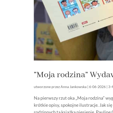
”Moja rodzina” Wyda
utworzone przez
Anna Jankowska
|
6-06-2026
|
3-
Na pierwszy rzut oka „Moja rodzina” wyglą
krótkie opisy, spokojne ilustracje. Jak s
rodzinnych ta książka niesienie. Pauline O