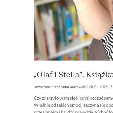
„Olaf i Stella”. Książk
utworzone przez
Anna Jankowska
|
28-04-2025
|
7
Czy zdarzyło wam się kiedyś poczuć sam
Właśnie od takich emocji zaczyna się opo
przesłaniem i bardzo prawdziwą (choć foc