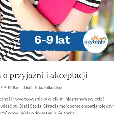
a o przyjaźni i akceptacji
-8
,
9-10
,
Baśnie i bajki
,
Książki dla dzieci
otność i wyobcowanie w wielkim, nieznanym świecie?
wieść pt. Olaf i Stella. Skradła moje serce empatią, piękn
zą) opowieścią o dorastaniu. Autorką...