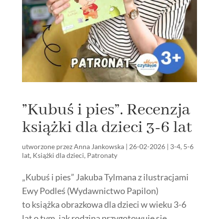
”Kubuś i pies”. Recenzja
książki dla dzieci 3-6 lat
utworzone przez
Anna Jankowska
|
26-02-2026
|
3-4
,
5-6
lat
,
Książki dla dzieci
,
Patronaty
„Kubuś i pies” Jakuba Tylmana z ilustracjami
Ewy Podleś (Wydawnictwo Papilon)
to książka obrazkowa dla dzieci w wieku 3-6
lat o tym, jak rodzina przygotowuje się