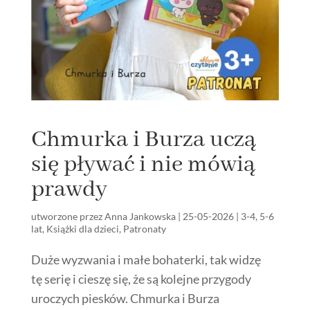
Chmurka i Burza uczą
się pływać i nie mówią
prawdy
utworzone przez
Anna Jankowska
|
25-05-2026
|
3-4
,
5-6
lat
,
Książki dla dzieci
,
Patronaty
Duże wyzwania i małe bohaterki, tak widzę
tę serię i cieszę się, że są kolejne przygody
uroczych piesków. Chmurka i Burza