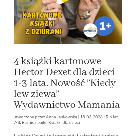
4 książki kartonowe
Hector Dexet dla dzieci
1-3 lata. Nowość ”Kiedy
lew ziewa”
Wydawnictwo Mamania
utworzone przez
Anna Jankowska
|
18-03-2026
|
5-6 lat
,
7-8
,
Baśnie i bajki
,
Książki dla dzieci
Hektor Dexet to francuski ilustrator i twórca