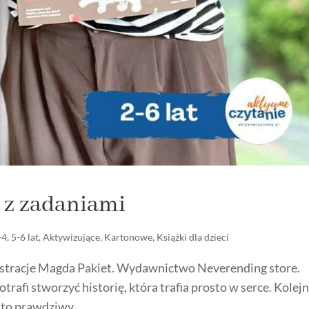
 z zadaniami
-4
,
5-6 lat
,
Aktywizujące
,
Kartonowe
,
Książki dla dzieci
ustracje Magda Pakiet. Wydawnictwo Neverending store.
afi stworzyć historię, która trafia prosto w serce. Kolej
to prawdziwy...