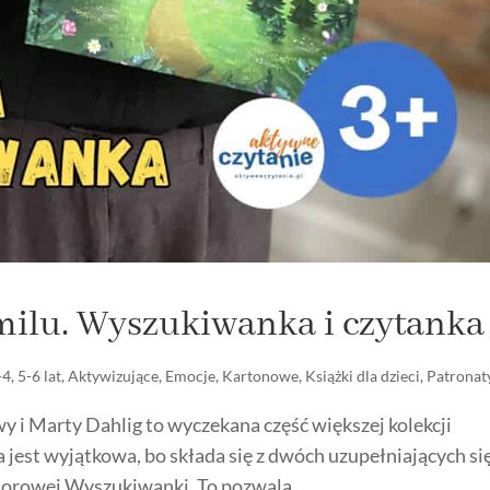
milu. Wyszukiwanka i czytanka
-4
,
5-6 lat
,
Aktywizujące
,
Emocje
,
Kartonowe
,
Książki dla dzieci
,
Patronat
 i Marty Dahlig to wyczekana część większej kolekcji
a jest wyjątkowa, bo składa się z dwóch uzupełniających si
olorowej Wyszukiwanki. To pozwala...