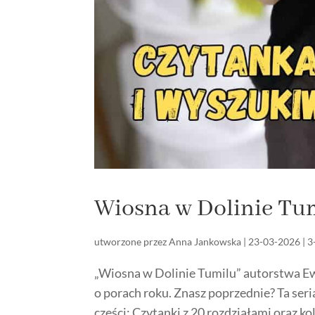
Wiosna w Dolinie Tu
utworzone przez
Anna Jankowska
|
23-03-2026
|
3
„Wiosna w Dolinie Tumilu” autorstwa Ewy
o porach roku. Znasz poprzednie? Ta seri
części: Czytanki z 20 rozdziałami oraz k