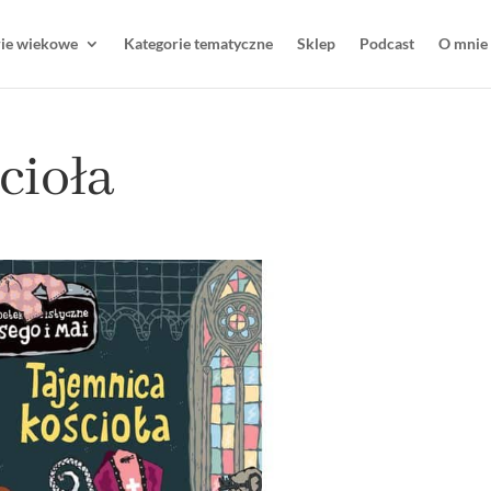
rie wiekowe
Kategorie tematyczne
Sklep
Podcast
O mnie
cioła