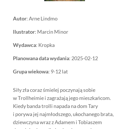
Autor
: Arne Lindmo
Ilustrator
: Marcin Minor
Wydawca
: Kropka
Planowana data wydania
: 2025-02-12
Grupa wiekowa
: 9-12 lat
Siły zła coraz śmielej poczynają sobie
w Trollheimie i zagrażają jego mieszkańcom.
Kiedy banda trolli napada na dom Tary
i porywa jej najmłodszego, ukochanego brata,
dziewczyna wraz z Adamem i Tobiaszem