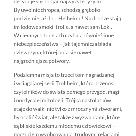
decyduje się podjąć najwyższe ryzyko.
By uwolnić chłopca, schodzą głęboko
pod ziemię, aż do… Helheimu! Na drodze stają
im lodowe smoki, trolle, a nawet sam Loki.
W ciemnych tunelach czyhają również inne
niebezpieczeństwa – jak tajemnicza blada
dziewczyna, której boją się nawet
najgroźniejsze potwory.
Podziemna misja to trzeci tom nagradzanej
i wciągającej serii Trollheim, która przenosi
czytelników do świata pełnego przygód, magii
i nordyckiej mitologii. Trójka nastolatków
staje do walki nie tylko z mrocznymi stworami,
by ocalić świat, ale także z wyzwaniami, które
są bliskie każdemu młodemu człowiekowi –
poczuciem wyobcowania, trudnymi relacjami