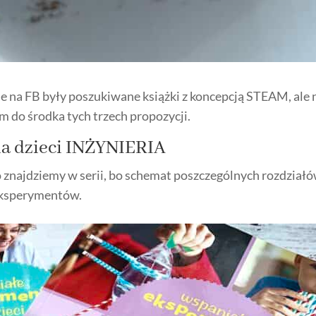
 na FB były poszukiwane książki z koncepcją STEAM, ale na
m do środka tych trzech propozycji.
a dzieci INŻYNIERIA
znajdziemy w serii, bo schemat poszczególnych rozdziałó
ą eksperymentów.