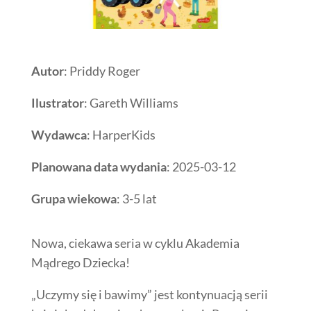
Autor
: Priddy Roger
Ilustrator
: Gareth Williams
Wydawca
: HarperKids
Planowana data wydania
: 2025-03-12
Grupa wiekowa
: 3-5 lat
Nowa, ciekawa seria w cyklu Akademia
Mądrego Dziecka!
„Uczymy się i bawimy” jest kontynuacją serii