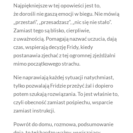
Najpiękniejsze w tej opowieści jest to,
że dorośli nie gaszą emocji w biegu. Nie mówią
„przestań”, „przesadzasz”, „nic się nie stało”.
Zamiast tego są blisko, cierpliwie,
z uważnością. Pomagają nazwać uczucia, dają
czas, wspierają decyzję Fridy, kiedy
postanawia zjechać z tej ogromnej zjeżdżalni
mimo początkowego strachu.
Nie naprawiają każdej sytuacji natychmiast,
tylko pozwalają Fridzie przeżyć żal i dopiero
potem szukają rozwiązania. To jest właśnie to,
czyli obecność zamiast pośpiechu, wsparcie
zamiast instrukcji.
Powrót do domu, rozmowa, podsumowanie
dnia, to też bardzo ważny, wyciszający