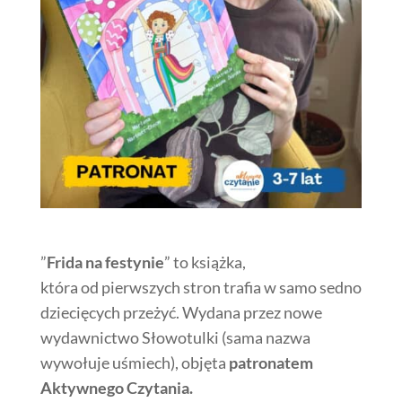
”
Frida na festynie
” to książka,
która od pierwszych stron trafia w samo sedno
dziecięcych przeżyć. Wydana przez nowe
wydawnictwo Słowotulki (sama nazwa
wywołuje uśmiech), objęta
patronatem
Aktywnego Czytania.