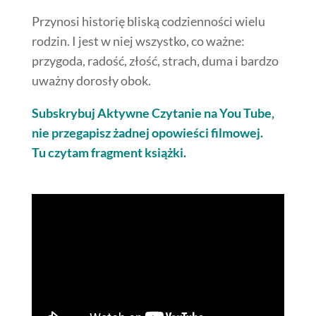
Przynosi historię bliską codzienności wielu
rodzin. I jest w niej wszystko, co ważne:
przygoda, radość, złość, strach, duma i bardzo
uważny dorosły obok.
Subskrybuj Aktywne Czytanie na You Tube,
nie przegapisz żadnej opowieści filmowej.
Tu czytam fragment książki.