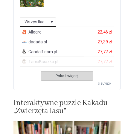
Wszystkie
Allegro
22,46 zł
dadada.pl
27,39 zł
Gandalf.com.pl
27,77 zł
TaniaKsiazka.pl
27,77 zł
Pokaż więcej
© BUY.BOX
Interaktywne puzzle Kakadu
„Zwierzęta lasu”