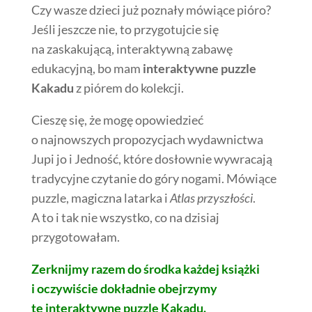
Czy wasze dzieci już poznały mówiące pióro?
Jeśli jeszcze nie, to przygotujcie się
na zaskakującą, interaktywną zabawę
edukacyjną, bo mam
interaktywne puzzle
Kakadu
z piórem do kolekcji.
Cieszę się, że mogę opowiedzieć
o najnowszych propozycjach wydawnictwa
Jupi jo i Jedność, które dosłownie wywracają
tradycyjne czytanie do góry nogami. Mówiące
puzzle, magiczna latarka i
Atlas przyszłości
.
A to i tak nie wszystko, co na dzisiaj
przygotowałam.
Zerknijmy razem do środka każdej książki
i oczywiście dokładnie obejrzymy
te interaktywne puzzle Kakadu.