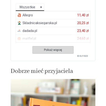
Wszystkie
Allegro
11,40 zł
Skladnicaksiegarska.pl
20,25 zł
dadada.pl
23,40 zł
matfel.pl
24,60 zł
Pokaż więcej
© BUY.BOX
Dobrze mieć przyjaciela