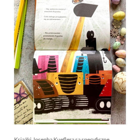
Książki Josepha Kueflera są specyficzne,