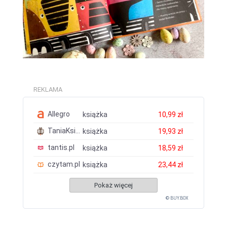
REKLAMA
Allegro
książka
10,99 zł
TaniaKsiazka.pl
książka
19,93 zł
tantis.pl
książka
18,59 zł
czytam.pl
książka
23,44 zł
Pokaż więcej
© BUY.BOX