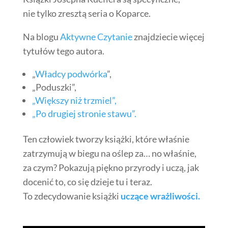
nie tylko zresztą seria o Koparce.
Na blogu
Aktywne Czytanie
znajdziecie więcej
tytułów tego autora.
„
Władcy podwórka
”,
„Poduszki”,
„Większy niż trzmiel”,
„Po drugiej stronie stawu”.
Ten człowiek tworzy książki, które właśnie
zatrzymują w biegu na oślep za… no właśnie,
za czym? Pokazują piękno przyrody i uczą, jak
docenić to, co się dzieje tu i teraz.
To zdecydowanie książki
uczące wrażliwości.