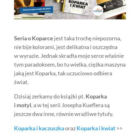
Seria o Koparce
jest taka trochę niepozorna,
nie bije kolorami, jest delikatna i oszczędna
w wyrazie. Jednak skradła moje serce właśnie
tym paradoksem, bo tu wielka, ciężka maszyna
jaką jest Koparka, tak uczuciowo odbiera
świat.
Dzisiaj zerkamy do książki pt.
Koparka
i motyl
, a w tej serii Josepha Kueflera są
jeszcze dwa inne, równie wrażliwe tytuły.
Koparka i kaczuszka
oraz
Koparka i kwiat
>>