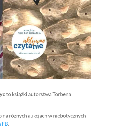
życ
to książki autorstwa Torbena
lko na różnych aukcjach w niebotycznych
a FB
.