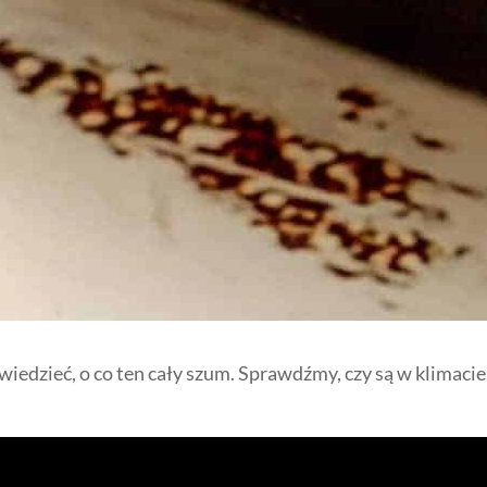
wiedzieć, o co ten cały szum. Sprawdźmy, czy są w klimacie,