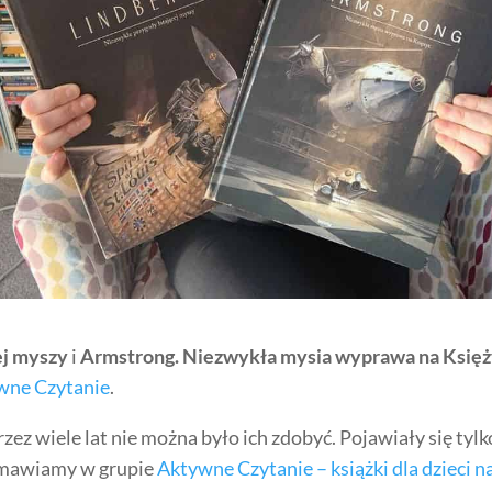
ej myszy
i
Armstrong. Niezwykła mysia wyprawa na Księ
wne Czytanie
.
przez wiele lat nie można było ich zdobyć. Pojawiały się ty
ozmawiamy w grupie
Aktywne Czytanie – książki dla dzieci n