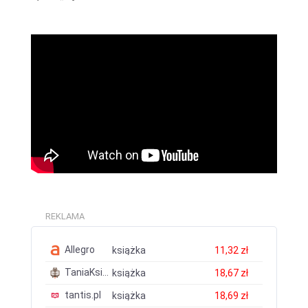
REKLAMA
Allegro
książka
11,32 zł
TaniaKsiazka.pl
książka
18,67 zł
tantis.pl
książka
18,69 zł