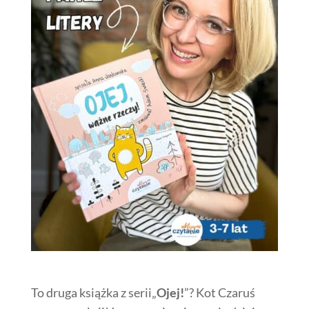
To druga książka z serii„
Ojej!
”? Kot Czaruś