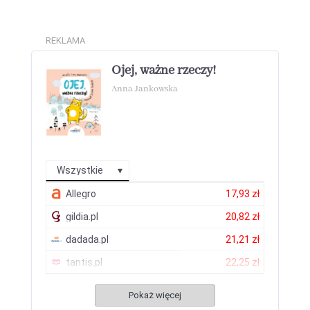
REKLAMA
Ojej, ważne rzeczy!
Anna Jankowska
Wszystkie
Allegro
17,93 zł
gildia.pl
20,82 zł
dadada.pl
21,21 zł
tantis.pl
22,25 zł
Pokaż więcej