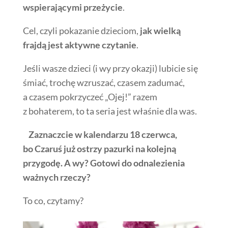
wspierającymi przeżycie
.
Cel, czyli pokazanie dzieciom,
jak wielką
frajdą jest aktywne czytanie
.
Jeśli wasze dzieci (i wy przy okazji) lubicie się
śmiać, trochę wzruszać, czasem zadumać,
a czasem pokrzyczeć „Ojej!” razem
z bohaterem, to ta seria jest właśnie dla was.
Zaznaczcie w kalendarzu 18 czerwca,
bo Czaruś już ostrzy pazurki na kolejną
przygodę. A wy? Gotowi do odnalezienia
ważnych rzeczy?
To co, czytamy?