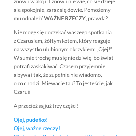
znowu w akcji! I znowu nie wie, co się dzieje…
ale spokojnie, zaraz się dowie. Pomożemy
mu odnaleźć
WAŻNE RZECZY
, prawda?
Nie mogę się doczekać waszego spotkania
z Czarusiem, żółtym kotem, który reaguje
na wszystko ulubionym okrzykiem: „Ojej!”.
W sumie trochę mu się nie dziwię, bo świat
potrafi zaskakiwać. Czasem przyjemnie,
a bywa i tak, że zupełnie nie wiadomo,
o co chodzi. Miewacie tak? To jesteście, jak
Czaruś!
A przecież są już trzy części!
Ojej, pudełko!
Ojej, ważne rzeczy!