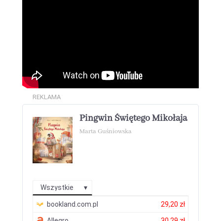
REKLAMA
Pingwin Świętego Mikołaja
Marta Guśniowska
Wszystkie
bookland.com.pl
29,20 zł
Allegro
30,29 zł