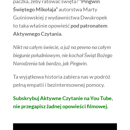
paczka, żeby ratować święta?
”Pingwin
Świętego Mikołaja”
autorstwa Marty
Guśniowskiej z wydawnictwa Dwukropek
to taka właśnie opowieść
pod patronatem
Aktywnego Czytania
.
Nikt na całym świecie, a już na pewno na całym
biegunie południowym, nie kochał Świąt Bożego
Narodzenia tak bardzo, jak Pingwin.
Ta wyjątkowa historia zabiera nas w podróż
pełną empatii i bezinteresownej pomocy.
Subskrybuj Aktywne Czytanie na You Tube,
nie przegapisz żadnej opowieści filmowej.