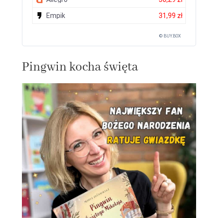
Empik
31,99 zł
© BUY.BOX
Pingwin kocha święta