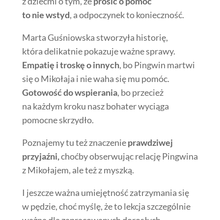
z dziećmi o tym, że
prosić o pomoc
to nie wstyd
, a odpoczynek to konieczność.
Marta Guśniowska stworzyła historię,
która delikatnie pokazuje ważne sprawy.
Empatię i troskę o innych
, bo Pingwin martwi
się o Mikołaja i nie waha się mu pomóc.
Gotowość do wspierania
, bo przecież
na każdym kroku nasz bohater wyciąga
pomocne skrzydło.
Poznajemy tu też znaczenie
prawdziwej
przyjaźni,
choćby obserwując relację Pingwina
z Mikołajem, ale też z myszką.
I jeszcze ważna umiejętność zatrzymania się
w pędzie, choć myślę, że to lekcja szczególnie