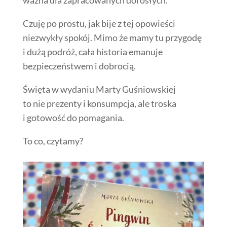
ważna dla zapracowanych dorosłych.
Czuję po prostu, jak bije z tej opowieści
niezwykły spokój. Mimo że mamy tu przygodę
i dużą podróż, cała historia emanuje
bezpieczeństwem i dobrocią.
Święta w wydaniu Marty Guśniowskiej
to nie prezenty i konsumpcja, ale troska
i gotowość do pomagania.
To co, czytamy?