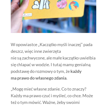
W opowiastce „Kaczątko myśli inaczej” pada
deszcz, więc inne zwierzęta
nie są zachwycone, ale małe kaczątko uwielbia
się chlapać w wodzie. I tutaj mamy genialną
podstawę do rozmowy o tym, że
każdy
ma prawo do własnego zdania
.
„Mogę mieć własne zdanie. Co to znaczy?
Każdy ma prawo czuć i myśleć, co chce. Może
też o tym mówić. Ważne, żeby swoimi