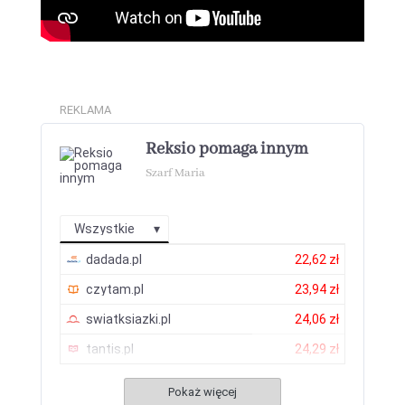
REKLAMA
Reksio pomaga innym
Szarf Maria
Wszystkie
dadada.pl
22,62 zł
czytam.pl
23,94 zł
swiatksiazki.pl
24,06 zł
tantis.pl
24,29 zł
Pokaż więcej