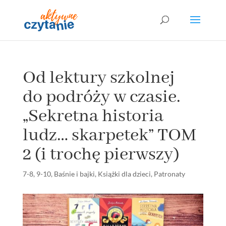
Od lektury szkolnej
do podróży w czasie.
„Sekretna historia
ludz… skarpetek” TOM
2 (i trochę pierwszy)
7-8
,
9-10
,
Baśnie i bajki
,
Książki dla dzieci
,
Patronaty