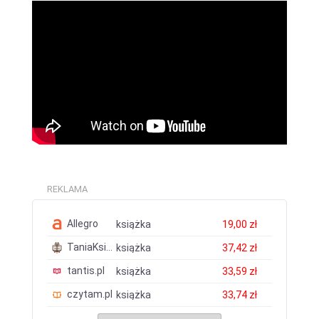
REKLAMA
Allegro
książka
19,00 zł
TaniaKsiazka.pl
książka
37,42 zł
tantis.pl
książka
33,59 zł
czytam.pl
książka
33,74 zł