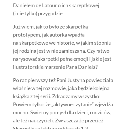
Danielem de Latour o ich skareptkowej
(i nie tylko) przygodzie.
Już wiem, jak to było ze skarpetką-
prototypem, jak autorka wpadła
na skarpetkowe we historie, w jakim stopniu
jej rodzina jest w nie zamieszana.
Czy łatwo
narysować skarpetki pełne emocji i jakie jest
ilustratorskie marzenie Pana Daniela?
Po raz pierwszy też Pani Justyna powiedziała
właśnie w tej rozmowie, jaka będzie kolejna
książka z tej serii. Zdradzamy wszystko!
Powiem tylko, że „aktywne czytanie” wjeżdża
mocno. Świetny pomysł dla dzieci, rodziców,
ale też nauczycieli. Zwłaszcza że przecież
Skarpetki są lekturą w klasach 1-3.