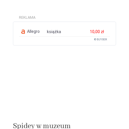
REKLAMA
Allegro
książka
10,00 zł
© BUY.BOX
Spidey w muzeum