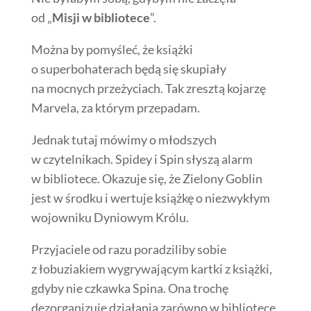
od „
Misji w bibliotece
”.
Można by pomyśleć, że książki
o superbohaterach będą się skupiały
na mocnych przeżyciach. Tak zresztą kojarzę
Marvela, za którym przepadam.
Jednak tutaj mówimy o młodszych
w czytelnikach. Spidey i Spin słyszą alarm
w bibliotece. Okazuje się, że Zielony Goblin
jest w środku i wertuje książkę o niezwykłym
wojowniku Dyniowym Królu.
Przyjaciele od razu poradziliby sobie
z łobuziakiem wygrywającym kartki z książki,
gdyby nie czkawka Spina. Ona trochę
dezorganizuje działania zarówno w bibliotece,