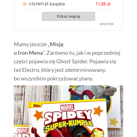
czytam.pl
książka
11,06 zł
Pokaż więcej
© BUY.BOX
Mamy jeszcze „
Misję
u Iron Mena
”. Zarówno tu, jak i w poprzedniej
części pojawia się Ghost Spider. Pojawia się
też Electro, który jest zdeterminowany,
bo wszystkim pokrzyżować plany.