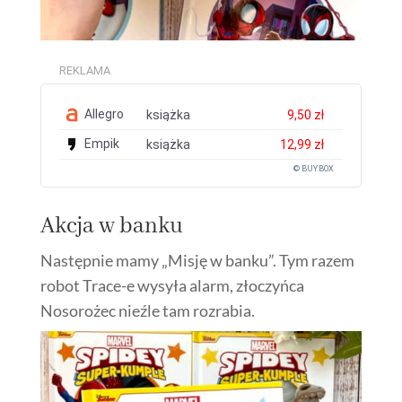
REKLAMA
Allegro
książka
9,50 zł
Empik
książka
12,99 zł
© BUY.BOX
Akcja w banku
Następnie mamy „Misję w banku”. Tym razem
robot Trace-e wysyła alarm, złoczyńca
Nosorożec nieźle tam rozrabia.